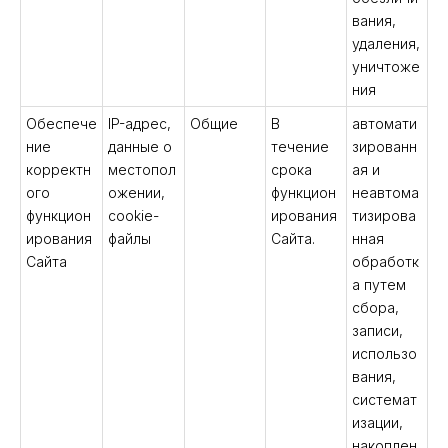
вания,
удаления,
уничтоже
ния
Обеспече
IP-адрес,
Общие
В
автомати
ние
данные о
течение
зированн
корректн
местопол
срока
ая и
ого
ожении,
функцион
неавтома
функцион
cookie-
ирования
тизирова
ирования
файлы
Сайта.
нная
Сайта
обработк
а путем
сбора,
записи,
использо
вания,
системат
изации,
накоплен