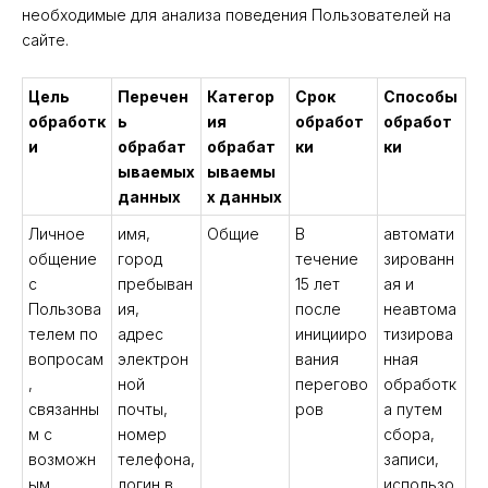
необходимые для анализа поведения Пользователей на
сайте.
Цель
Перечен
Категор
Срок
Способы
обработк
ь
ия
обработ
обработ
и
обрабат
обрабат
ки
ки
ываемых
ываемы
данных
х данных
Личное
имя,
Общие
В
автомати
общение
город
течение
зированн
с
пребыван
15 лет
ая и
Пользова
ия,
после
неавтома
телем по
адрес
иницииро
тизирова
вопросам
электрон
вания
нная
,
ной
перегово
обработк
связанны
почты,
ров
а путем
м с
номер
сбора,
возможн
телефона,
записи,
ым
логин в
использо