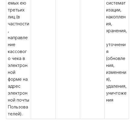
емых ею
системат
третьих
изации,
лиц (в
накоплен
частности
ия,
,
хранения,
направле
ние
уточнени
кассовог
я
о чека в
(обновле
электрон
ния,
ной
изменени
форме на
я),
адрес
удаления,
электрон
уничтоже
ной почты
ния
Пользова
телей).