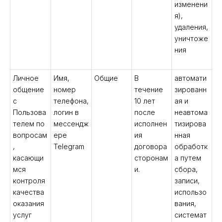
изменени
я),
удаления,
уничтоже
ния
Личное
Имя,
Общие
В
автомати
общение
номер
течение
зированн
с
телефона,
10 лет
ая и
Пользова
логин в
после
неавтома
телем по
мессендж
исполнен
тизирова
вопросам
ере
ия
нная
,
Telegram
договора
обработк
касающи
сторонам
а путем
мся
и.
сбора,
контроля
записи,
качества
использо
оказания
вания,
услуг
системат