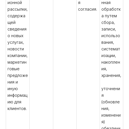
ионной
я
нная
рассылки,
согласия.
обработк
содержа
а путем
щей
сбора,
сведения
записи,
о новых
использо
услугах,
вания,
новости
системат
компании,
изации,
маркетин
накоплен
говые
ия,
предложе
хранения,
ния и
иную
уточнени
информац
я
ию для
(обновле
клиентов.
ния,
изменени
я)
обезличи