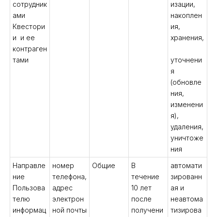
сотрудник
изации,
ами
накоплен
Квестори
ия,
и и ее
хранения,
контраген
тами
уточнени
я
(обновле
ния,
изменени
я),
удаления,
уничтоже
ния
Направле
номер
Общие
В
автомати
ние
телефона,
течение
зированн
Пользова
адрес
10 лет
ая и
телю
электрон
после
неавтома
информац
ной почты
получени
тизирова