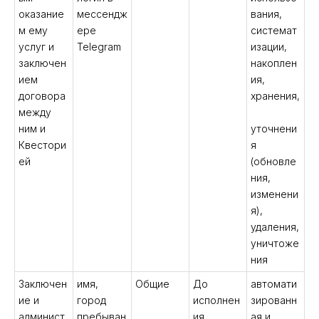
оказание
мессендж
вания,
м ему
ере
системат
услуг и
Telegram
изации,
заключен
накоплен
ием
ия,
договора
хранения,
между
ним и
уточнени
Квестори
я
ей
(обновле
ния,
изменени
я),
удаления,
уничтоже
ния
Заключен
имя,
Общие
До
автомати
ие и
город
исполнен
зированн
админист
пребыван
ия
ая и