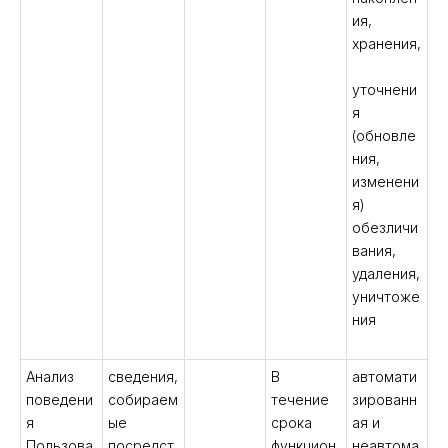
ия,
хранения,
уточнени
я
(обновле
ния,
изменени
я)
обезличи
вания,
удаления,
уничтоже
ния
Анализ
сведения,
В
автомати
поведени
собираем
течение
зированн
я
ые
срока
ая и
Пользова
посредст
функцион
неавтома