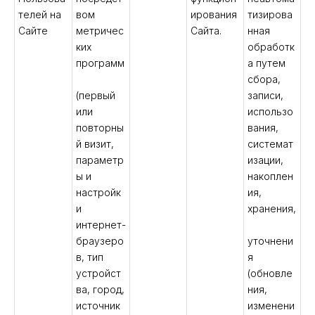
телей на
вом
ирования
тизирова
Сайте
метричес
Сайта.
нная
ких
обработк
программ
а путем
сбора,
(первый
записи,
или
использо
повторны
вания,
й визит,
системат
параметр
изации,
ы и
накоплен
настройк
ия,
и
хранения,
интернет-
браузеро
уточнени
в, тип
я
устройст
(обновле
ва, город,
ния,
источник
изменени