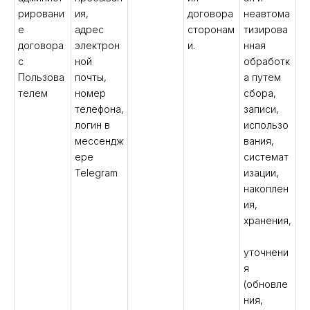
рировани
ия,
договора
неавтома
е
адрес
сторонам
тизирова
договора
электрон
и.
нная
с
ной
обработк
Пользова
почты,
а путем
телем
номер
сбора,
телефона,
записи,
логин в
использо
мессендж
вания,
ере
системат
Telegram
изации,
накоплен
ия,
хранения,
уточнени
я
(обновле
ния,