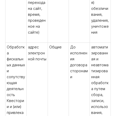
перехода
я)
на сайт,
обезличи
время,
вания,
проведен
удаления,
ное на
уничтоже
сайте)
ния
Обработк
адрес
Общие
До
автомати
а
электрон
исполнен
зированн
фискальн
ной почты
ия
ая и
ых данных
договора
неавтома
и
сторонам
тизирова
сопутству
и
нная
ющая
обработк
деятельн
а путем
ость
сбора,
Квестори
записи,
и и (или)
использо
привлека
вания,